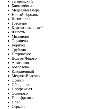
Загорянский
Биокомбината
Медвежьи Озёра
Новый Городок
Литвиново
Гребнево
Краснознаменский
Юность
Мизиново
Огуднево
Корпуса
Трубино
Петровское
Долгое Лёдово
Анискино
Богослово
Клюквенный
Медное-Власово
Осеево
Оболдино
Набережная
Соколово
Новофрязино
Ново
Серково