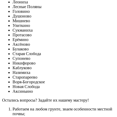
Леониха
Лесные Поляны
Головино
Душоново
Мишнево
Улиткино
Сукманиха
Протасово
Ерёмино
Аксёново
Булаково
Старая Слобода
Супонево
Никифорово
Каблуково
Назимиха
Старопареево
Воря-Богородское
Новая Слобода
Аксиньино
Остались вопросы? Задайте их нашему мастеру!
Работаем на любом грунте, знаем особенности местной
почвы;