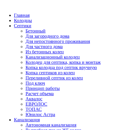
Написать в Telegram
Главная
Колодцы
Септики
Бетонный
Для загородного дома
Для непостоянного проживания
Для частного дома
Из бетонных колец
Канализационный колодец
Колодец для септика, копка и монтаж
Копка колодца под септик вручную
Копка септиков из колец
Переливной септик из колец
Под ключ
Принцип работы
Расчет объема
Аквалос
ЕВРОЛОС
ТОПАС
Юнилос Астра
Канализация
Автономная канализация