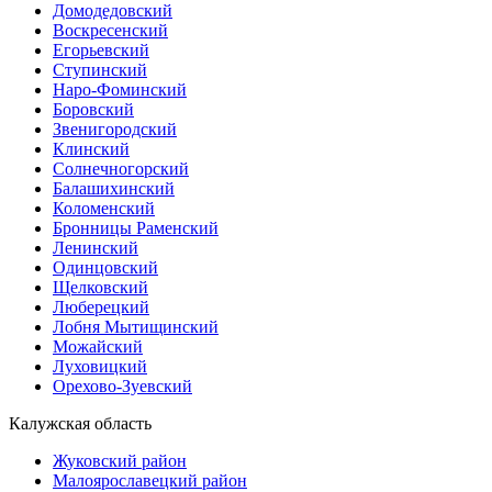
Домодедовский
Воскресенский
Егорьевский
Ступинский
Наро-Фоминский
Боровский
Звенигородский
Клинский
Солнечногорский
Балашихинский
Коломенский
Бронницы Раменский
Ленинский
Одинцовский
Щелковский
Люберецкий
Лобня Мытищинский
Можайский
Луховицкий
Орехово-Зуевский
Калужская область
Жуковский район
Малоярославецкий район